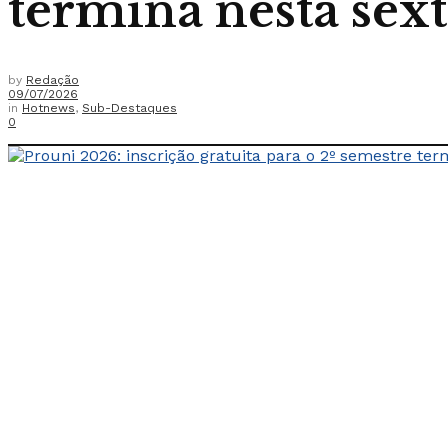
termina nesta sex
by
Redação
09/07/2026
in
Hotnews
,
Sub-Destaques
0