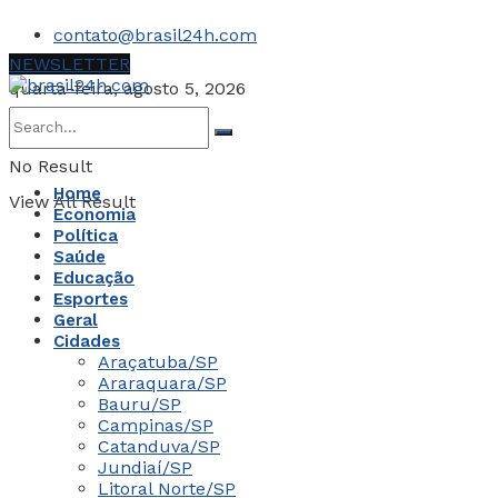
contato@brasil24h.com
NEWSLETTER
quarta-feira, agosto 5, 2026
No Result
Home
View All Result
Economia
Política
Saúde
Educação
Esportes
Geral
Cidades
Araçatuba/SP
Araraquara/SP
Bauru/SP
Campinas/SP
Catanduva/SP
Jundiaí/SP
Litoral Norte/SP