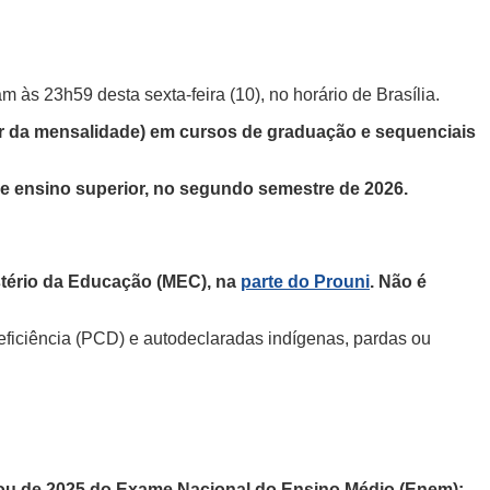
às 23h59 desta sexta-feira (10), no horário de Brasília.
or da mensalidade) em cursos de graduação e sequenciais
 de ensino superior, no segundo semestre de 2026.
stério da Educação (MEC), na
parte do Prouni
. Não é
eficiência (PCD) e autodeclaradas indígenas, pardas ou
4 ou de 2025 do Exame Nacional do Ensino Médio (Enem);