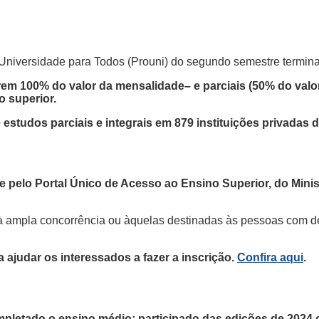
Universidade para Todos (Prouni) do segundo semestre terminam 
rem 100% do valor da mensalidade– e parciais (50% do val
o superior.
 estudos parciais e integrais em 879 instituições privadas
te pelo Portal Único de Acesso ao Ensino Superior, do Mini
 à ampla concorrência ou àquelas destinadas às pessoas com d
ajudar os interessados a fazer a inscrição.
Confira aqui
.
ompletado o ensino médio; participado das edições de 202