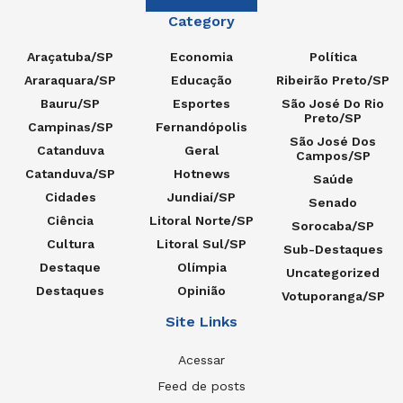
Category
Araçatuba/SP
Economia
Política
Araraquara/SP
Educação
Ribeirão Preto/SP
Bauru/SP
Esportes
São José Do Rio
Preto/SP
Campinas/SP
Fernandópolis
São José Dos
Catanduva
Geral
Campos/SP
Catanduva/SP
Hotnews
Saúde
Cidades
Jundiaí/SP
Senado
Ciência
Litoral Norte/SP
Sorocaba/SP
Cultura
Litoral Sul/SP
Sub-Destaques
Destaque
Olímpia
Uncategorized
Destaques
Opinião
Votuporanga/SP
Site Links
Acessar
Feed de posts