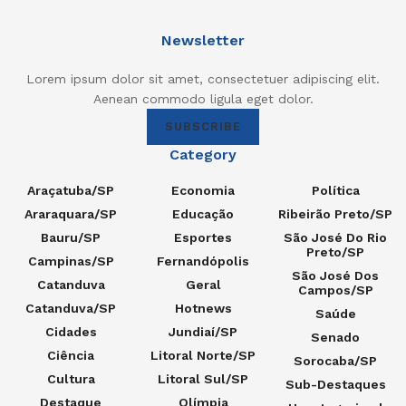
Newsletter
Lorem ipsum dolor sit amet, consectetuer adipiscing elit.
Aenean commodo ligula eget dolor.
SUBSCRIBE
Category
Araçatuba/SP
Economia
Política
Araraquara/SP
Educação
Ribeirão Preto/SP
Bauru/SP
Esportes
São José Do Rio
Preto/SP
Campinas/SP
Fernandópolis
São José Dos
Catanduva
Geral
Campos/SP
Catanduva/SP
Hotnews
Saúde
Cidades
Jundiaí/SP
Senado
Ciência
Litoral Norte/SP
Sorocaba/SP
Cultura
Litoral Sul/SP
Sub-Destaques
Destaque
Olímpia