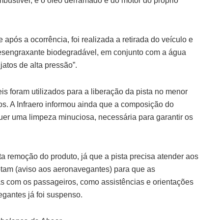
bustível, e o óleo derramado é do motor do próprio
após a ocorrência, foi realizada a retirada do veículo e
desengraxante biodegradável, em conjunto com a água
atos de alta pressão”.
s foram utilizados para a liberação da pista no menor
vos. A Infraero informou ainda que a composição do
er uma limpeza minuciosa, necessária para garantir os
a remoção do produto, já que a pista precisa atender aos
otam (aviso aos aeronavegantes) para que as
as com os passageiros, como assistências e orientações
egantes já foi suspenso.