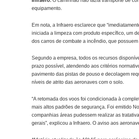
Infraero.
O caminhão não fazia transporte de com
equipamento.
Em nota, a Infraero esclarece que “imediatamente 
iniciada a limpeza com produto específico, um 
dos carros de combate a incêndio, que possuem j
Segundo a empresa, todos os recursos disponívei
prazo possível, atendendo aos critérios normati
pavimento das pistas de pouso e decolagem requ
níveis de atrito das aeronaves com o solo.
“A retomada dos voos foi condicionada à complet
mais altos padrões de segurança. Foi emitido N
companhias áreas pudessem realizar as tratativ
gerais”, explicou a Infraero. O aviso aos aeronav