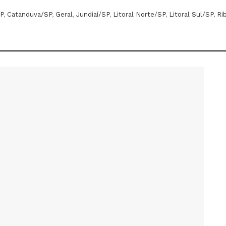
P
,
Catanduva/SP
,
Geral
,
Jundiaí/SP
,
Litoral Norte/SP
,
Litoral Sul/SP
,
Ri