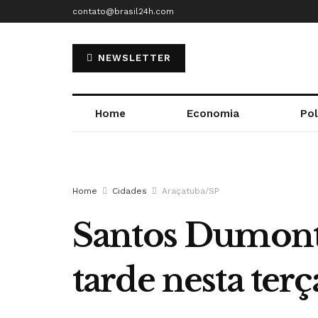
contato@brasil24h.com
NEWSLETTER
Home
Economia
Pol
Home
Cidades
Araçatuba/SP
Santos Dumont é
tarde nesta terç