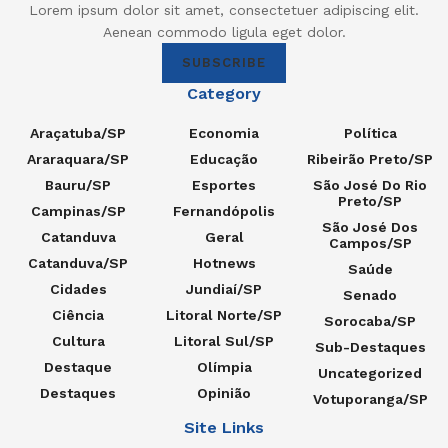
Lorem ipsum dolor sit amet, consectetuer adipiscing elit.
Aenean commodo ligula eget dolor.
SUBSCRIBE
Category
Araçatuba/SP
Economia
Política
Araraquara/SP
Educação
Ribeirão Preto/SP
Bauru/SP
Esportes
São José Do Rio
Preto/SP
Campinas/SP
Fernandópolis
São José Dos
Catanduva
Geral
Campos/SP
Catanduva/SP
Hotnews
Saúde
Cidades
Jundiaí/SP
Senado
Ciência
Litoral Norte/SP
Sorocaba/SP
Cultura
Litoral Sul/SP
Sub-Destaques
Destaque
Olímpia
Uncategorized
Destaques
Opinião
Votuporanga/SP
Site Links