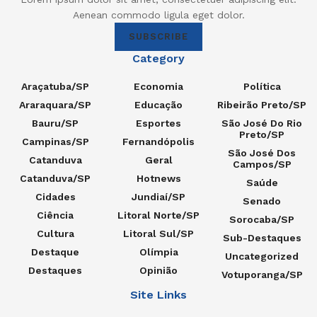
Aenean commodo ligula eget dolor.
SUBSCRIBE
Category
Araçatuba/SP
Economia
Política
Araraquara/SP
Educação
Ribeirão Preto/SP
Bauru/SP
Esportes
São José Do Rio
Preto/SP
Campinas/SP
Fernandópolis
São José Dos
Catanduva
Geral
Campos/SP
Catanduva/SP
Hotnews
Saúde
Cidades
Jundiaí/SP
Senado
Ciência
Litoral Norte/SP
Sorocaba/SP
Cultura
Litoral Sul/SP
Sub-Destaques
Destaque
Olímpia
Uncategorized
Destaques
Opinião
Votuporanga/SP
Site Links