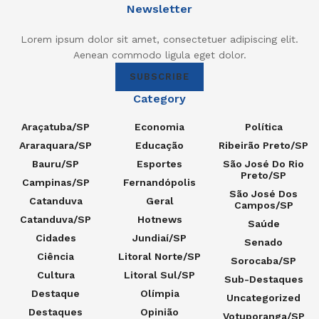
Newsletter
Lorem ipsum dolor sit amet, consectetuer adipiscing elit.
Aenean commodo ligula eget dolor.
SUBSCRIBE
Category
Araçatuba/SP
Economia
Política
Araraquara/SP
Educação
Ribeirão Preto/SP
Bauru/SP
Esportes
São José Do Rio
Preto/SP
Campinas/SP
Fernandópolis
São José Dos
Catanduva
Geral
Campos/SP
Catanduva/SP
Hotnews
Saúde
Cidades
Jundiaí/SP
Senado
Ciência
Litoral Norte/SP
Sorocaba/SP
Cultura
Litoral Sul/SP
Sub-Destaques
Destaque
Olímpia
Uncategorized
Destaques
Opinião
Votuporanga/SP