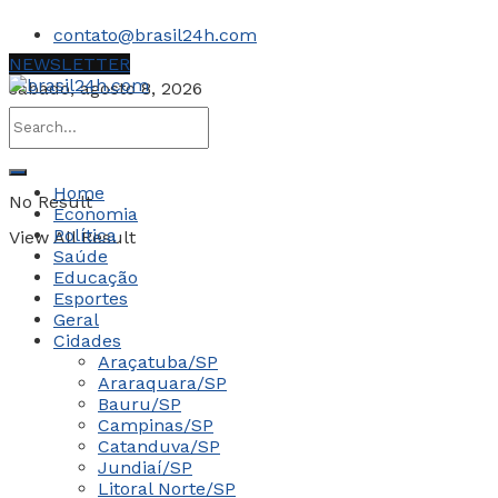
contato@brasil24h.com
NEWSLETTER
sábado, agosto 8, 2026
Home
No Result
Economia
Política
View All Result
Saúde
Educação
Esportes
Geral
Cidades
Araçatuba/SP
Araraquara/SP
Bauru/SP
Campinas/SP
Catanduva/SP
Jundiaí/SP
Litoral Norte/SP