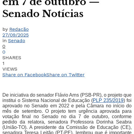
em 7 de outubro —
Senado Notícias
by
Redação
27/09/2025
in
Senado
0
0
SHARES
1
VIEWS
Share on Facebook
Share on Twitter
De iniciativa do senador Flávio Arns (PSB-PR), o projeto que 
institui o Sistema Nacional de Educação (
PLP 235/2019
) foi 
aprovado no Senado em 2022 e pela Câmara no início do 
mês de setembro. O projeto tem urgência aprovada para 
votação final no Senado no dia 7 de outubro, conforme 
pedido da relatora, senadora Professora Dorinha Seabra 
(União-TO). A presidente da Comissão de Educação (CE), 
senadora Teresa Leitão (PT-PE), lembrou que é importante 