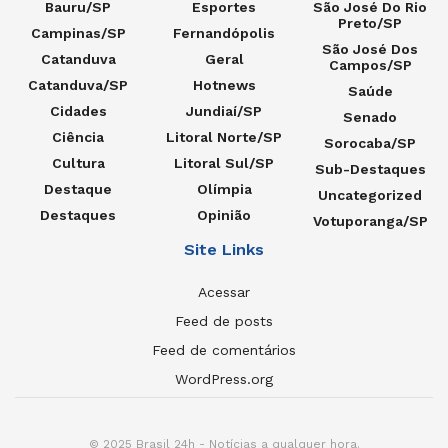
Bauru/SP
Esportes
São José Do Rio
Preto/SP
Campinas/SP
Fernandópolis
São José Dos
Catanduva
Geral
Campos/SP
Catanduva/SP
Hotnews
Saúde
Cidades
Jundiaí/SP
Senado
Ciência
Litoral Norte/SP
Sorocaba/SP
Cultura
Litoral Sul/SP
Sub-Destaques
Destaque
Olímpia
Uncategorized
Destaques
Opinião
Votuporanga/SP
Site Links
Acessar
Feed de posts
Feed de comentários
WordPress.org
© 2025 Brasil 24h - Notícias a qualquer hora.