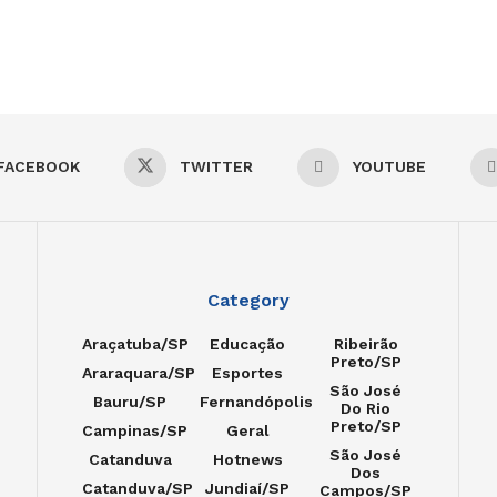
FACEBOOK
TWITTER
YOUTUBE
Category
Araçatuba/SP
Educação
Ribeirão
Preto/SP
Araraquara/SP
Esportes
São José
Bauru/SP
Fernandópolis
Do Rio
Preto/SP
Campinas/SP
Geral
São José
Catanduva
Hotnews
Dos
Catanduva/SP
Jundiaí/SP
Campos/SP