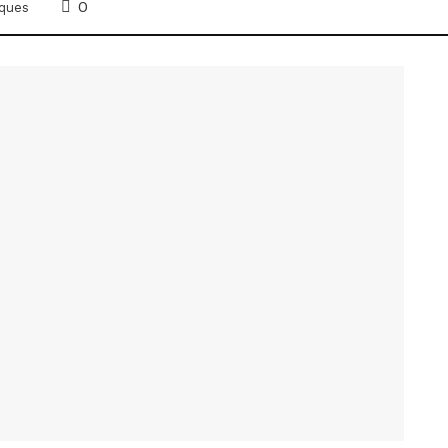
0
ques