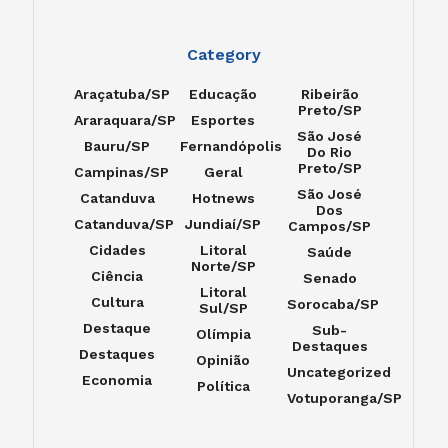
Category
Araçatuba/SP
Educação
Ribeirão
Preto/SP
Araraquara/SP
Esportes
São José
Bauru/SP
Fernandópolis
Do Rio
Preto/SP
Campinas/SP
Geral
São José
Catanduva
Hotnews
Dos
Catanduva/SP
Jundiaí/SP
Campos/SP
Cidades
Litoral
Saúde
Norte/SP
Ciência
Senado
Litoral
Cultura
Sorocaba/SP
Sul/SP
Destaque
Sub-
Olímpia
Destaques
Destaques
Opinião
Uncategorized
Economia
Política
Votuporanga/SP