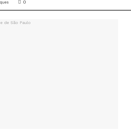
0
ques