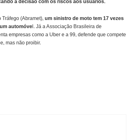
ficando a decisão com os riscos aos usuários.
o Tráfego (Abramet),
um sinistro de moto tem 17 vezes
m um automóve
l. Já a Associação Brasileira de
senta empresas como a Uber e a 99, defende que compete
de, mas não proibir.