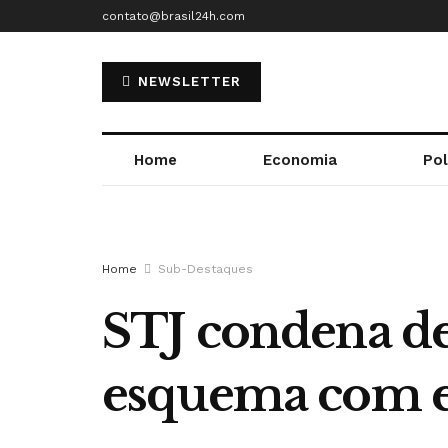
contato@brasil24h.com
NEWSLETTER
Home
Economia
Pol
Home
Sub-Destaques
STJ condena d
esquema com e