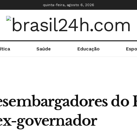
quinta-feira, agosto 6, 2026
ítica
Saúde
Educação
Espo
esembargadores do 
x-governador