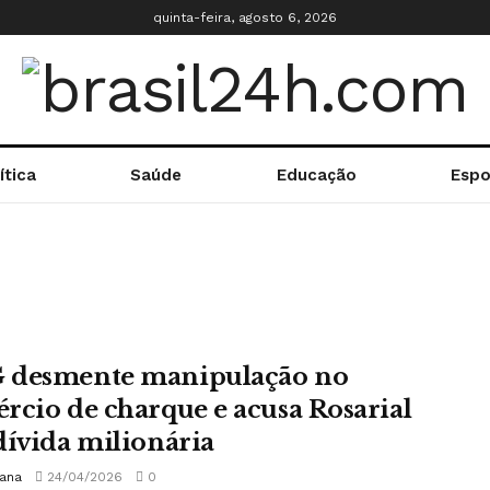
quinta-feira, agosto 6, 2026
ítica
Saúde
Educação
Espo
desmente manipulação no
rcio de charque e acusa Rosarial
dívida milionária
iana
24/04/2026
0