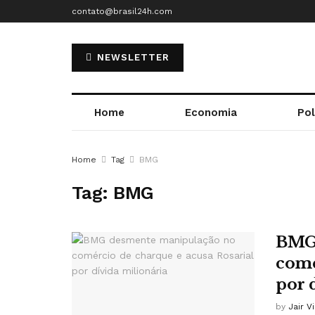
contato@brasil24h.com
NEWSLETTER
Home
Economia
Pol
Home
Tag
BMG
Tag:
BMG
BMG 
comé
por 
by
Jair V