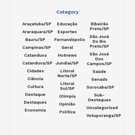
Category
Araçatuba/SP
Educação
Ribeirão
Preto/SP
Araraquara/SP
Esportes
São José
Bauru/SP
Fernandópolis
Do Rio
Preto/SP
Campinas/SP
Geral
São José
Catanduva
Hotnews
Dos
Catanduva/SP
Jundiaí/SP
Campos/SP
Cidades
Litoral
Saúde
Norte/SP
Ciência
Senado
Litoral
Cultura
Sorocaba/SP
Sul/SP
Destaque
Sub-
Olímpia
Destaques
Destaques
Opinião
Uncategorized
Economia
Política
Votuporanga/SP