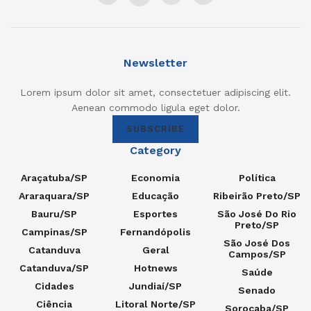
Newsletter
Lorem ipsum dolor sit amet, consectetuer adipiscing elit.
Aenean commodo ligula eget dolor.
SUBSCRIBE
Category
Araçatuba/SP
Economia
Política
Araraquara/SP
Educação
Ribeirão Preto/SP
Bauru/SP
Esportes
São José Do Rio
Preto/SP
Campinas/SP
Fernandópolis
São José Dos
Catanduva
Geral
Campos/SP
Catanduva/SP
Hotnews
Saúde
Cidades
Jundiaí/SP
Senado
Ciência
Litoral Norte/SP
Sorocaba/SP