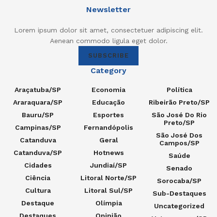
Newsletter
Lorem ipsum dolor sit amet, consectetuer adipiscing elit.
Aenean commodo ligula eget dolor.
SUBSCRIBE
Category
Araçatuba/SP
Economia
Política
Araraquara/SP
Educação
Ribeirão Preto/SP
Bauru/SP
Esportes
São José Do Rio
Preto/SP
Campinas/SP
Fernandópolis
São José Dos
Catanduva
Geral
Campos/SP
Catanduva/SP
Hotnews
Saúde
Cidades
Jundiaí/SP
Senado
Ciência
Litoral Norte/SP
Sorocaba/SP
Cultura
Litoral Sul/SP
Sub-Destaques
Destaque
Olímpia
Uncategorized
Destaques
Opinião