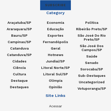
SUBSCRIBE
Category
Araçatuba/SP
Economia
Política
Araraquara/SP
Educação
Ribeirão Preto/SP
Bauru/SP
Esportes
São José Do Rio
Preto/SP
Campinas/SP
Fernandópolis
São José Dos
Catanduva
Geral
Campos/SP
Catanduva/SP
Hotnews
Saúde
Cidades
Jundiaí/SP
Senado
Ciência
Litoral Norte/SP
Sorocaba/SP
Cultura
Litoral Sul/SP
Sub-Destaques
Destaque
Olímpia
Uncategorized
Destaques
Opinião
Votuporanga/SP
Site Links
Acessar