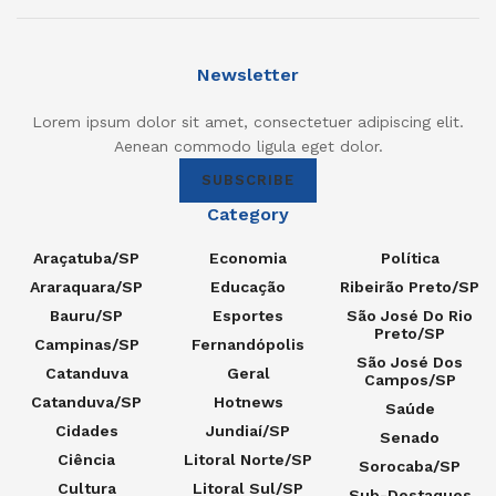
Newsletter
Lorem ipsum dolor sit amet, consectetuer adipiscing elit.
Aenean commodo ligula eget dolor.
SUBSCRIBE
Category
Araçatuba/SP
Economia
Política
Araraquara/SP
Educação
Ribeirão Preto/SP
Bauru/SP
Esportes
São José Do Rio
Preto/SP
Campinas/SP
Fernandópolis
São José Dos
Catanduva
Geral
Campos/SP
Catanduva/SP
Hotnews
Saúde
Cidades
Jundiaí/SP
Senado
Ciência
Litoral Norte/SP
Sorocaba/SP
Cultura
Litoral Sul/SP
Sub-Destaques