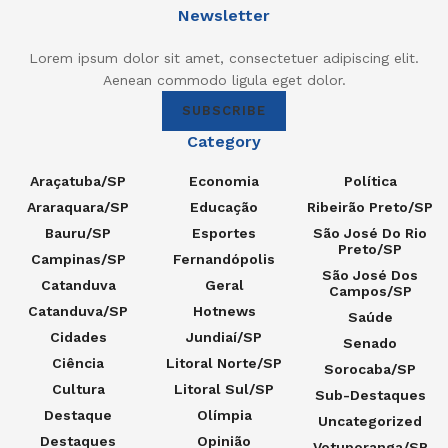
Newsletter
Lorem ipsum dolor sit amet, consectetuer adipiscing elit.
Aenean commodo ligula eget dolor.
SUBSCRIBE
Category
Araçatuba/SP
Economia
Política
Araraquara/SP
Educação
Ribeirão Preto/SP
Bauru/SP
Esportes
São José Do Rio
Preto/SP
Campinas/SP
Fernandópolis
São José Dos
Catanduva
Geral
Campos/SP
Catanduva/SP
Hotnews
Saúde
Cidades
Jundiaí/SP
Senado
Ciência
Litoral Norte/SP
Sorocaba/SP
Cultura
Litoral Sul/SP
Sub-Destaques
Destaque
Olímpia
Uncategorized
Destaques
Opinião
Votuporanga/SP