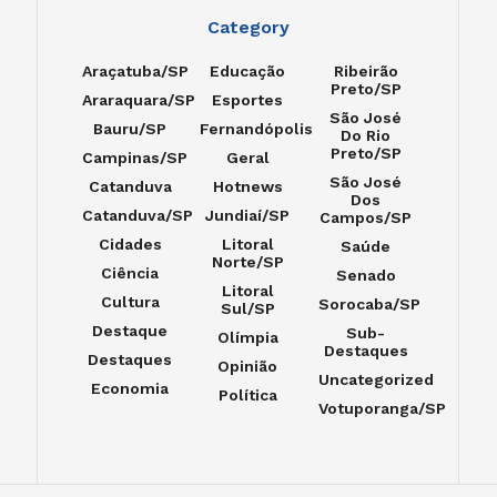
Category
Araçatuba/SP
Educação
Ribeirão
Preto/SP
Araraquara/SP
Esportes
São José
Bauru/SP
Fernandópolis
Do Rio
Preto/SP
Campinas/SP
Geral
São José
Catanduva
Hotnews
Dos
Catanduva/SP
Jundiaí/SP
Campos/SP
Cidades
Litoral
Saúde
Norte/SP
Ciência
Senado
Litoral
Cultura
Sorocaba/SP
Sul/SP
Destaque
Sub-
Olímpia
Destaques
Destaques
Opinião
Uncategorized
Economia
Política
Votuporanga/SP