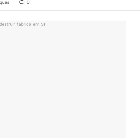
0
ques