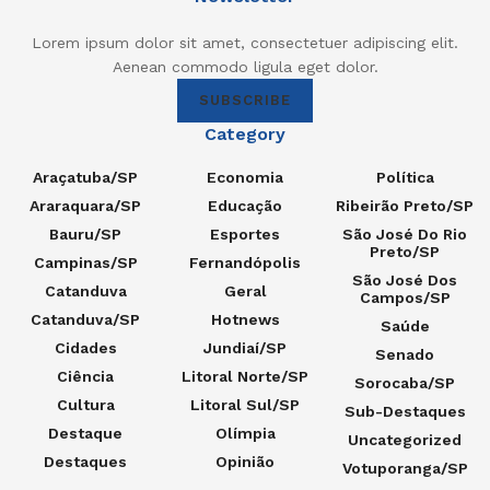
Lorem ipsum dolor sit amet, consectetuer adipiscing elit.
Aenean commodo ligula eget dolor.
SUBSCRIBE
Category
Araçatuba/SP
Economia
Política
Araraquara/SP
Educação
Ribeirão Preto/SP
Bauru/SP
Esportes
São José Do Rio
Preto/SP
Campinas/SP
Fernandópolis
São José Dos
Catanduva
Geral
Campos/SP
Catanduva/SP
Hotnews
Saúde
Cidades
Jundiaí/SP
Senado
Ciência
Litoral Norte/SP
Sorocaba/SP
Cultura
Litoral Sul/SP
Sub-Destaques
Destaque
Olímpia
Uncategorized
Destaques
Opinião
Votuporanga/SP