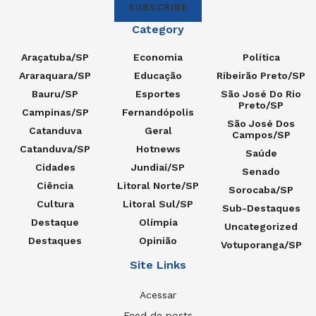
SUBSCRIBE
Category
Araçatuba/SP
Economia
Política
Araraquara/SP
Educação
Ribeirão Preto/SP
Bauru/SP
Esportes
São José Do Rio
Preto/SP
Campinas/SP
Fernandópolis
São José Dos
Catanduva
Geral
Campos/SP
Catanduva/SP
Hotnews
Saúde
Cidades
Jundiaí/SP
Senado
Ciência
Litoral Norte/SP
Sorocaba/SP
Cultura
Litoral Sul/SP
Sub-Destaques
Destaque
Olímpia
Uncategorized
Destaques
Opinião
Votuporanga/SP
Site Links
Acessar
Feed de posts