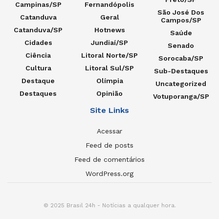
Campinas/SP
Fernandópolis
São José Dos
Catanduva
Geral
Campos/SP
Catanduva/SP
Hotnews
Saúde
Cidades
Jundiaí/SP
Senado
Ciência
Litoral Norte/SP
Sorocaba/SP
Cultura
Litoral Sul/SP
Sub-Destaques
Destaque
Olímpia
Uncategorized
Destaques
Opinião
Votuporanga/SP
Site Links
Acessar
Feed de posts
Feed de comentários
WordPress.org
© 2025 Brasil 24h - Notícias a qualquer hora.