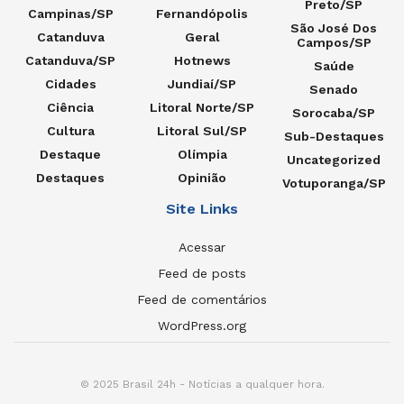
Preto/SP
Campinas/SP
Fernandópolis
São José Dos
Catanduva
Geral
Campos/SP
Catanduva/SP
Hotnews
Saúde
Cidades
Jundiaí/SP
Senado
Ciência
Litoral Norte/SP
Sorocaba/SP
Cultura
Litoral Sul/SP
Sub-Destaques
Destaque
Olímpia
Uncategorized
Destaques
Opinião
Votuporanga/SP
Site Links
Acessar
Feed de posts
Feed de comentários
WordPress.org
© 2025 Brasil 24h - Notícias a qualquer hora.