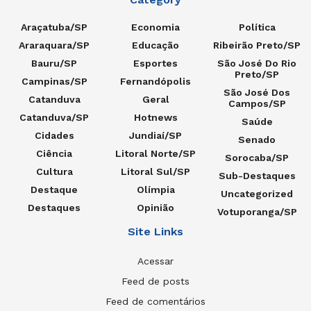
Araçatuba/SP
Economia
Política
Araraquara/SP
Educação
Ribeirão Preto/SP
Bauru/SP
Esportes
São José Do Rio
Preto/SP
Campinas/SP
Fernandópolis
São José Dos
Catanduva
Geral
Campos/SP
Catanduva/SP
Hotnews
Saúde
Cidades
Jundiaí/SP
Senado
Ciência
Litoral Norte/SP
Sorocaba/SP
Cultura
Litoral Sul/SP
Sub-Destaques
Destaque
Olímpia
Uncategorized
Destaques
Opinião
Votuporanga/SP
Site Links
Acessar
Feed de posts
Feed de comentários