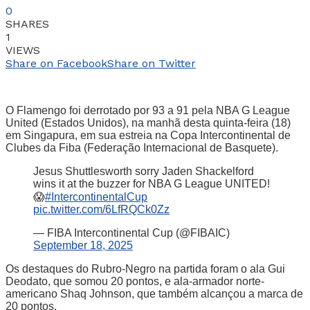
0
SHARES
1
VIEWS
Share on Facebook
Share on Twitter
O Flamengo foi derrotado por 93 a 91 pela NBA G League
United (Estados Unidos), na manhã desta quinta-feira (18)
em Singapura, em sua estreia na Copa Intercontinental de
Clubes da Fiba (Federação Internacional de Basquete).
Jesus Shuttlesworth sorry Jaden Shackelford
wins it at the buzzer for NBA G League UNITED!
😱
#IntercontinentalCup
pic.twitter.com/6LfRQCk0Zz
— FIBA Intercontinental Cup (@FIBAIC)
September 18, 2025
Os destaques do Rubro-Negro na partida foram o ala Gui
Deodato, que somou 20 pontos, e ala-armador norte-
americano Shaq Johnson, que também alcançou a marca de
20 pontos.