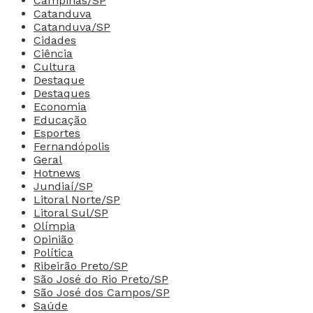
Campinas/SP
Catanduva
Catanduva/SP
Cidades
Ciência
Cultura
Destaque
Destaques
Economia
Educação
Esportes
Fernandópolis
Geral
Hotnews
Jundiaí/SP
Litoral Norte/SP
Litoral Sul/SP
Olímpia
Opinião
Política
Ribeirão Preto/SP
São José do Rio Preto/SP
São José dos Campos/SP
Saúde