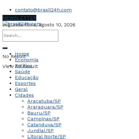
contato@brasil24h.com
NEWSLETTER
segunda-feira, agosto 10, 2026
Home
No Result
Economia
Política
View All Result
Saúde
Educação
Esportes
Geral
Cidades
Araçatuba/SP
Araraquara/SP
Bauru/SP
Campinas/SP
Catanduva/SP
Jundiaí/SP
Litoral Norte/SP