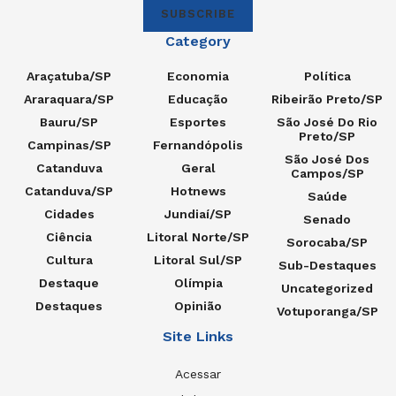
SUBSCRIBE
Category
Araçatuba/SP
Economia
Política
Araraquara/SP
Educação
Ribeirão Preto/SP
Bauru/SP
Esportes
São José Do Rio
Preto/SP
Campinas/SP
Fernandópolis
São José Dos
Catanduva
Geral
Campos/SP
Catanduva/SP
Hotnews
Saúde
Cidades
Jundiaí/SP
Senado
Ciência
Litoral Norte/SP
Sorocaba/SP
Cultura
Litoral Sul/SP
Sub-Destaques
Destaque
Olímpia
Uncategorized
Destaques
Opinião
Votuporanga/SP
Site Links
Acessar