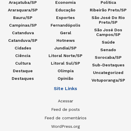
Araçatuba/SP
Economia
Política
Araraquara/SP
Educação
Ribeirão Preto/SP
Bauru/SP
Esportes
São José Do Rio
Preto/SP
Campinas/SP
Fernandópolis
São José Dos
Catanduva
Geral
Campos/SP
Catanduva/SP
Hotnews
Saúde
Cidades
Jundiaí/SP
Senado
Ciência
Litoral Norte/SP
Sorocaba/SP
Cultura
Litoral Sul/SP
Sub-Destaques
Destaque
Olímpia
Uncategorized
Destaques
Opinião
Votuporanga/SP
Site Links
Acessar
Feed de posts
Feed de comentários
WordPress.org