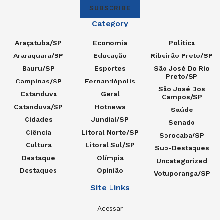
SUBSCRIBE
Category
Araçatuba/SP
Economia
Política
Araraquara/SP
Educação
Ribeirão Preto/SP
Bauru/SP
Esportes
São José Do Rio
Preto/SP
Campinas/SP
Fernandópolis
São José Dos
Catanduva
Geral
Campos/SP
Catanduva/SP
Hotnews
Saúde
Cidades
Jundiaí/SP
Senado
Ciência
Litoral Norte/SP
Sorocaba/SP
Cultura
Litoral Sul/SP
Sub-Destaques
Destaque
Olímpia
Uncategorized
Destaques
Opinião
Votuporanga/SP
Site Links
Acessar