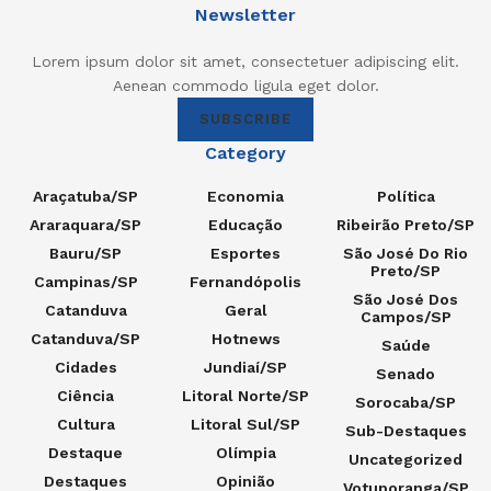
Newsletter
Lorem ipsum dolor sit amet, consectetuer adipiscing elit.
Aenean commodo ligula eget dolor.
SUBSCRIBE
Category
Araçatuba/SP
Economia
Política
Araraquara/SP
Educação
Ribeirão Preto/SP
Bauru/SP
Esportes
São José Do Rio
Preto/SP
Campinas/SP
Fernandópolis
São José Dos
Catanduva
Geral
Campos/SP
Catanduva/SP
Hotnews
Saúde
Cidades
Jundiaí/SP
Senado
Ciência
Litoral Norte/SP
Sorocaba/SP
Cultura
Litoral Sul/SP
Sub-Destaques
Destaque
Olímpia
Uncategorized
Destaques
Opinião
Votuporanga/SP