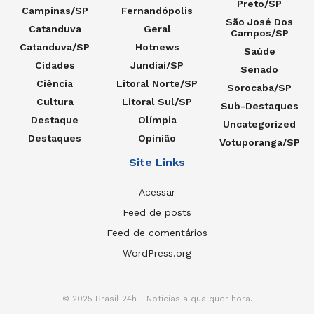
Preto/SP
Campinas/SP
Fernandópolis
São José Dos
Catanduva
Geral
Campos/SP
Catanduva/SP
Hotnews
Saúde
Cidades
Jundiaí/SP
Senado
Ciência
Litoral Norte/SP
Sorocaba/SP
Cultura
Litoral Sul/SP
Sub-Destaques
Destaque
Olímpia
Uncategorized
Destaques
Opinião
Votuporanga/SP
Site Links
Acessar
Feed de posts
Feed de comentários
WordPress.org
© 2025 Brasil 24h - Notícias a qualquer hora.