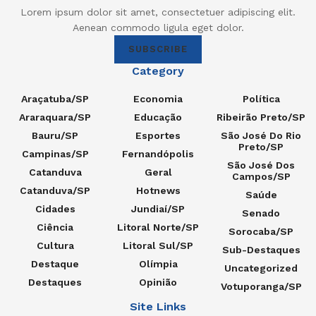
Lorem ipsum dolor sit amet, consectetuer adipiscing elit.
Aenean commodo ligula eget dolor.
SUBSCRIBE
Category
Araçatuba/SP
Economia
Política
Araraquara/SP
Educação
Ribeirão Preto/SP
Bauru/SP
Esportes
São José Do Rio
Preto/SP
Campinas/SP
Fernandópolis
São José Dos
Catanduva
Geral
Campos/SP
Catanduva/SP
Hotnews
Saúde
Cidades
Jundiaí/SP
Senado
Ciência
Litoral Norte/SP
Sorocaba/SP
Cultura
Litoral Sul/SP
Sub-Destaques
Destaque
Olímpia
Uncategorized
Destaques
Opinião
Votuporanga/SP
Site Links