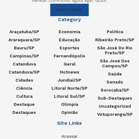
Aenean commodo ligula eget dolor.
SUBSCRIBE
Category
Araçatuba/SP
Economia
Política
Araraquara/SP
Educação
Ribeirão Preto/SP
Bauru/SP
Esportes
São José Do Rio
Preto/SP
Campinas/SP
Fernandópolis
São José Dos
Catanduva
Geral
Campos/SP
Catanduva/SP
Hotnews
Saúde
Cidades
Jundiaí/SP
Senado
Ciência
Litoral Norte/SP
Sorocaba/SP
Cultura
Litoral Sul/SP
Sub-Destaques
Destaque
Olímpia
Uncategorized
Destaques
Opinião
Votuporanga/SP
Site Links
Acessar