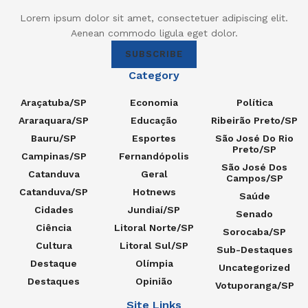
Lorem ipsum dolor sit amet, consectetuer adipiscing elit.
Aenean commodo ligula eget dolor.
SUBSCRIBE
Category
Araçatuba/SP
Economia
Política
Araraquara/SP
Educação
Ribeirão Preto/SP
Bauru/SP
Esportes
São José Do Rio
Preto/SP
Campinas/SP
Fernandópolis
São José Dos
Catanduva
Geral
Campos/SP
Catanduva/SP
Hotnews
Saúde
Cidades
Jundiaí/SP
Senado
Ciência
Litoral Norte/SP
Sorocaba/SP
Cultura
Litoral Sul/SP
Sub-Destaques
Destaque
Olímpia
Uncategorized
Destaques
Opinião
Votuporanga/SP
Site Links