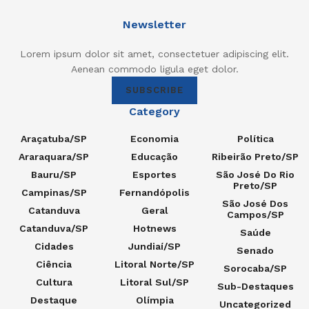
Newsletter
Lorem ipsum dolor sit amet, consectetuer adipiscing elit.
Aenean commodo ligula eget dolor.
SUBSCRIBE
Category
Araçatuba/SP
Economia
Política
Araraquara/SP
Educação
Ribeirão Preto/SP
Bauru/SP
Esportes
São José Do Rio
Preto/SP
Campinas/SP
Fernandópolis
São José Dos
Catanduva
Geral
Campos/SP
Catanduva/SP
Hotnews
Saúde
Cidades
Jundiaí/SP
Senado
Ciência
Litoral Norte/SP
Sorocaba/SP
Cultura
Litoral Sul/SP
Sub-Destaques
Destaque
Olímpia
Uncategorized