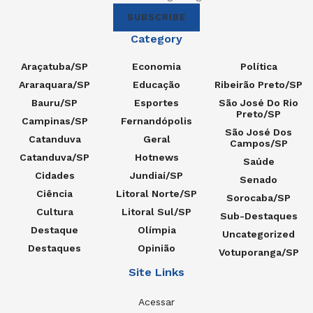
SUBSCRIBE
Category
Araçatuba/SP
Economia
Política
Araraquara/SP
Educação
Ribeirão Preto/SP
Bauru/SP
Esportes
São José Do Rio
Preto/SP
Campinas/SP
Fernandópolis
São José Dos
Catanduva
Geral
Campos/SP
Catanduva/SP
Hotnews
Saúde
Cidades
Jundiaí/SP
Senado
Ciência
Litoral Norte/SP
Sorocaba/SP
Cultura
Litoral Sul/SP
Sub-Destaques
Destaque
Olímpia
Uncategorized
Destaques
Opinião
Votuporanga/SP
Site Links
Acessar