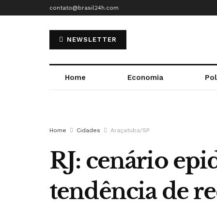
contato@brasil24h.com
NEWSLETTER
Home
Economia
Pol
Home
Cidades
Araçatuba/SP
RJ: cenário ep
tendência de r