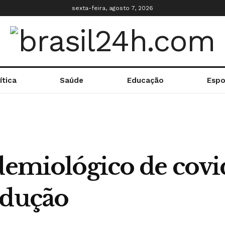
sexta-feira, agosto 7, 2026
ítica
Saúde
Educação
Espo
idemiológico de covi
edução