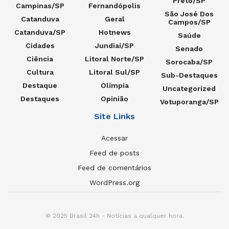
Preto/SP
Campinas/SP
Fernandópolis
São José Dos
Catanduva
Geral
Campos/SP
Catanduva/SP
Hotnews
Saúde
Cidades
Jundiaí/SP
Senado
Ciência
Litoral Norte/SP
Sorocaba/SP
Cultura
Litoral Sul/SP
Sub-Destaques
Destaque
Olímpia
Uncategorized
Destaques
Opinião
Votuporanga/SP
Site Links
Acessar
Feed de posts
Feed de comentários
WordPress.org
© 2025 Brasil 24h - Notícias a qualquer hora.