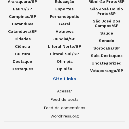
Araraquara/SP
Educação
Ribeirão Preto/SP
Bauru/SP
Esportes
São José Do Rio
Preto/SP
Campinas/SP
Fernandópolis
São José Dos
Catanduva
Geral
Campos/SP
Catanduva/SP
Hotnews
Saúde
Cidades
Jundiaí/SP
Senado
Ciência
Litoral Norte/SP
Sorocaba/SP
Cultura
Litoral Sul/SP
Sub-Destaques
Destaque
Olímpia
Uncategorized
Destaques
Opinião
Votuporanga/SP
Site Links
Acessar
Feed de posts
Feed de comentários
WordPress.org