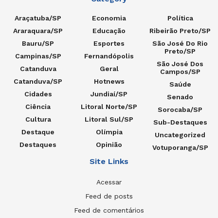
Araçatuba/SP
Economia
Política
Araraquara/SP
Educação
Ribeirão Preto/SP
Bauru/SP
Esportes
São José Do Rio
Preto/SP
Campinas/SP
Fernandópolis
São José Dos
Catanduva
Geral
Campos/SP
Catanduva/SP
Hotnews
Saúde
Cidades
Jundiaí/SP
Senado
Ciência
Litoral Norte/SP
Sorocaba/SP
Cultura
Litoral Sul/SP
Sub-Destaques
Destaque
Olímpia
Uncategorized
Destaques
Opinião
Votuporanga/SP
Site Links
Acessar
Feed de posts
Feed de comentários