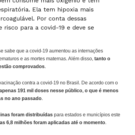
mbém consome mais oxigênio e tem
spiratória. Ela tem hipoxia mais
rcoagulável. Por conta dessas
e risco para a covid-19 e deve se
e sabe que a covid-19 aumentou as internações
rematuros e as mortes maternas. Além disso,
tanto o
á estão comprovados
.
vacinação contra a covid-19 no Brasil. De acordo com o
 apenas 191 mil doses nesse público, o que é menos
das no ano passado
.
inas foram distribuídas
para estados e municípios este
as 6,8 milhões foram aplicadas até o momento
.